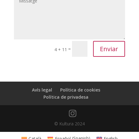
Enviar
=
4 + 11
Avís legal
Política de cookies
Política de privadesa
© Kultura 2024
Català
Español
(
Spanish
)
English