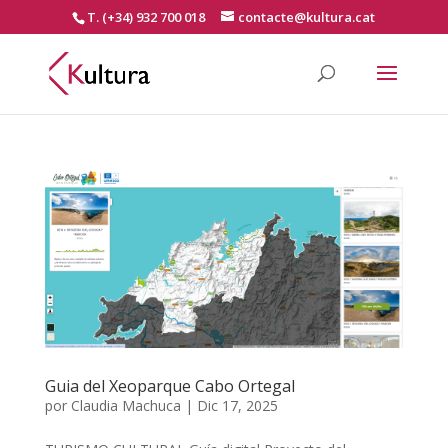
T. (+34) 932 700 018
contacte@kultura.cat
Guia del Xeoparque Cabo Ortegal
por
Claudia Machuca
|
Dic 17, 2025