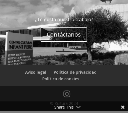
¿Te gusta nuestro trabajo?
Contáctanos
Aviso legal
Política de privacidad
Política de cookies
© Kultura 2024
Share This
Català
(
Catalán
)
Español
English
(
Inglés
)